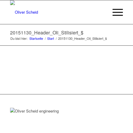
20151130_Header_Oli_Stilisiert_$
Du bist hier:
Startseite
/
Start
/
20151130_Header_Oli_Stilisiert_$